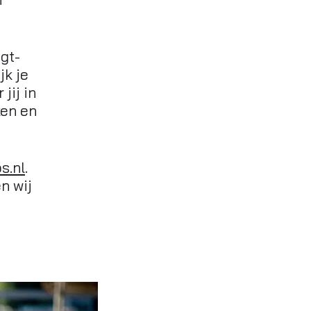
gt-
jk je
jij in
ken en
s.nl
.
n wij