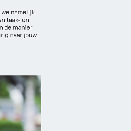
 we namelijk
an taak- en
en de manier
erig naar jouw