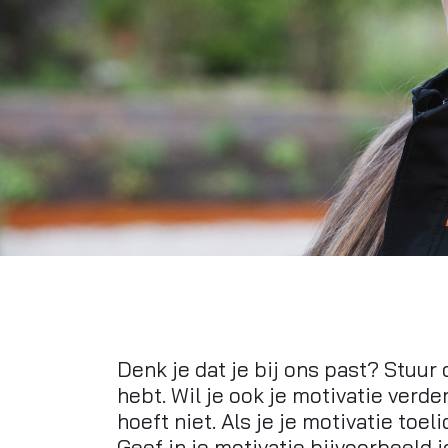
Denk je dat je bij ons past? Stuur o
hebt. Wil je ook je motivatie verde
hoeft niet. Als je je motivatie toe
Geef in je motivatie bijvoorbeeld j