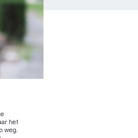
ie
aar het
op weg.
n