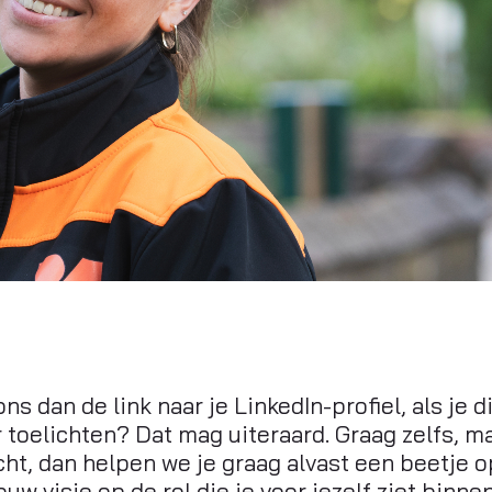
ns dan de link naar je LinkedIn-profiel, als je d
r toelichten? Dat mag uiteraard. Graag zelfs, m
licht, dan helpen we je graag alvast een beetje 
ouw visie op de rol die je voor jezelf ziet binne