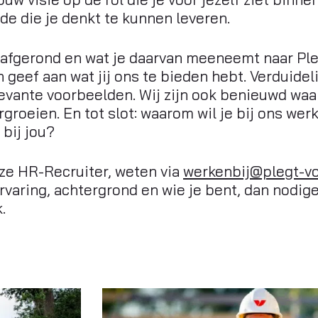
e die je denkt te kunnen leveren.
t afgerond en wat je daarvan meeneemt naar Ple
 geef aan wat jij ons te bieden hebt. Verduideli
evante voorbeelden. Wij zijn ook benieuwd waar 
orgroeien. En tot slot: waarom wil je bij ons wer
 bij jou?
nze HR-Recruiter, weten via
werkenbij@plegt-vo
varing, achtergrond en wie je bent, dan nodige
.