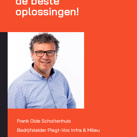
de beste
oplossingen!
Frank Olde Scholtenhuis
Bedrijfsleider Plegt-Vos Infra & Milieu