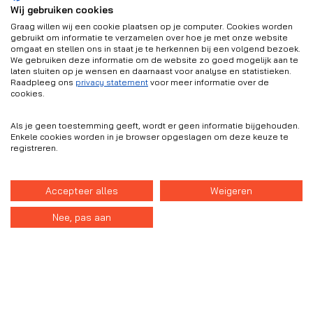
Wij gebruiken cookies
Graag willen wij een cookie plaatsen op je computer. Cookies worden
gebruikt om informatie te verzamelen over hoe je met onze website
Onderdeel van Plegt-Vos
omgaat en stellen ons in staat je te herkennen bij een volgend bezoek.
Plegt-Vos Infra & Milieu is onderdeel
We gebruiken deze informatie om de website zo goed mogelijk aan te
van de
Plegt-Vos Bouwgroep
laten sluiten op je wensen en daarnaast voor analyse en statistieken.
Raadpleeg ons
privacy statement
voor meer informatie over de
cookies.
Als je geen toestemming geeft, wordt er geen informatie bijgehouden.
Enkele cookies worden in je browser opgeslagen om deze keuze te
registreren.
Accepteer alles
Weigeren
Nee, pas aan
Disclaimer
Privacy statement
Cookies