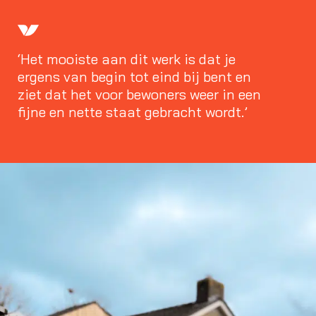
‘Het mooiste aan dit werk is dat je
ergens van begin tot eind bij bent en
ziet dat het voor bewoners weer in een
fijne en nette staat gebracht wordt.’