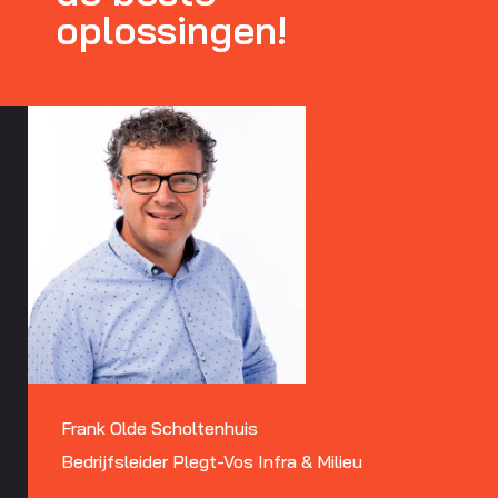
oplossingen!
Frank Olde Scholtenhuis
Bedrijfsleider Plegt-Vos Infra & Milieu