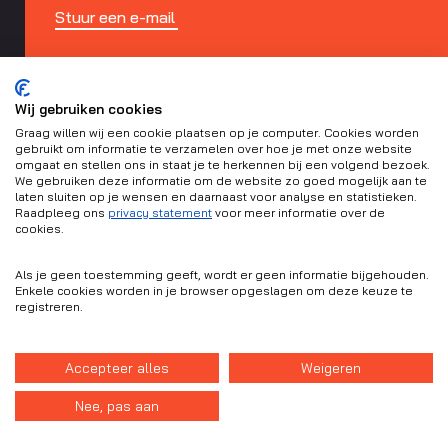
Stuur een e-mail
088 – 588 6000
Wij gebruiken cookies
Graag willen wij een cookie plaatsen op je computer. Cookies worden
gebruikt om informatie te verzamelen over hoe je met onze website
omgaat en stellen ons in staat je te herkennen bij een volgend bezoek.
We gebruiken deze informatie om de website zo goed mogelijk aan te
laten sluiten op je wensen en daarnaast voor analyse en statistieken.
Raadpleeg ons
privacy statement
voor meer informatie over de
cookies.
Als je geen toestemming geeft, wordt er geen informatie bijgehouden.
Enkele cookies worden in je browser opgeslagen om deze keuze te
registreren.
Accepteer alles
Weigeren
Nee, pas aan
Onderdeel van Plegt-Vos
Plegt-Vos Infra & Milieu is onderdeel