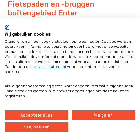
Fietspaden en -bruggen
buitengebied Enter
5 KM fietspad en 4 fietsbruggen
Wij gebruiken cookies
Graag willen wij een cookie plaatsen op je computer. Cookies worden
gebruikt om informatie te verzamelen over hoe je met onze website
Bekijk project
omgaat en stellen ons in staat je te herkennen bij een volgend bezoek.
We gebruiken deze informatie om de website zo goed mogelijk aan te
laten sluiten op je wensen en daarnaast voor analyse en statistieken.
Raadpleeg ons
privacy statement
voor meer informatie over de
cookies.
Als je geen toestemming geeft, wordt er geen informatie bijgehouden.
Neem contact met
Enkele cookies worden in je browser opgeslagen om deze keuze te
registreren.
ons op.
Samen komen we tot
Accepteer alles
Weigeren
de beste
Nee, pas aan
oplossingen!