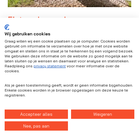
Fietspaden en -bruggen
buitengebied Enter
Wij gebruiken cookies
Graag willen wij een cookie plaatsen op je computer. Cookies worden
5 KM fietspad en 4 fietsbruggen
gebruikt om informatie te verzamelen over hoe je met onze website
omgaat en stellen ons in staat je te herkennen bij een volgend bezoek.
We gebruiken deze informatie om de website zo goed mogelijk aan te
laten sluiten op je wensen en daarnaast voor analyse en statistieken.
Bekijk project
Raadpleeg ons
privacy statement
voor meer informatie over de
cookies.
Als je geen toestemming geeft, wordt er geen informatie bijgehouden.
Enkele cookies worden in je browser opgeslagen om deze keuze te
registreren.
Neem contact met
Accepteer alles
Weigeren
ons op.
Nee, pas aan
Samen komen we tot