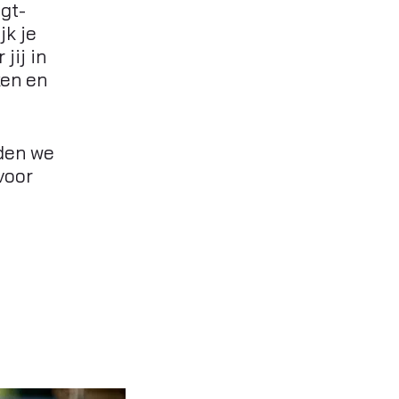
gt-
jk je
jij in
ken en
den we
voor