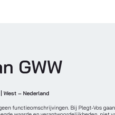
an GWW
u | West – Nederland
een functieomschrijvingen. Bij Plegt-Vos gaan
oegde waarde en verantwoordelijkheden, niet v