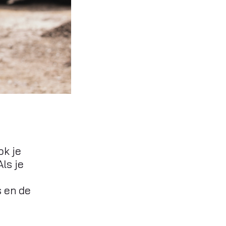
ok je
Als je
s en de